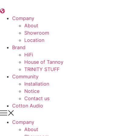
콘
텐
츠
Company
로
About
건
Showroom
너
Location
뛰
Brand
기
HiFi
House of Tannoy
TRINITY STUFF
Community
Installation
Notice
Contact us
Cotton Audio
Company
About