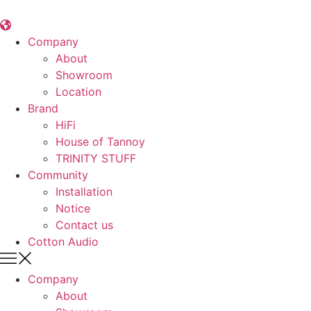
콘
텐
츠
Company
로
About
건
Showroom
너
Location
뛰
Brand
기
HiFi
House of Tannoy
TRINITY STUFF
Community
Installation
Notice
Contact us
Cotton Audio
Company
About