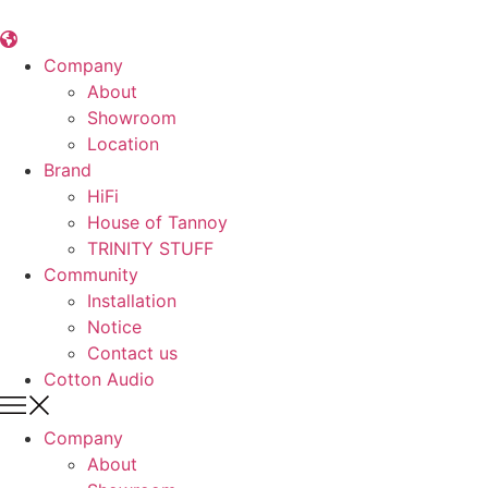
콘
텐
츠
Company
로
About
건
Showroom
너
Location
뛰
Brand
기
HiFi
House of Tannoy
TRINITY STUFF
Community
Installation
Notice
Contact us
Cotton Audio
Company
About