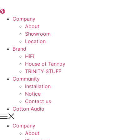
콘
텐
츠
Company
로
About
건
Showroom
너
Location
뛰
Brand
기
HiFi
House of Tannoy
TRINITY STUFF
Community
Installation
Notice
Contact us
Cotton Audio
Company
About