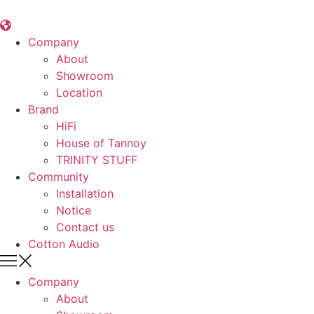
콘
텐
츠
Company
로
About
건
Showroom
너
Location
뛰
Brand
기
HiFi
House of Tannoy
TRINITY STUFF
Community
Installation
Notice
Contact us
Cotton Audio
Company
About