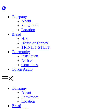
콘
텐
츠
Company
로
About
건
Showroom
너
Location
Brand
뛰
HiFi
기
House of Tannoy
TRINITY STUFF
Community
Installation
Notice
Contact us
Cotton Audio
Company
About
Showroom
Location
Brand