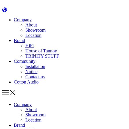
콘
텐
츠
Company
로
About
건
Showroom
너
Location
Brand
뛰
HiFi
기
House of Tannoy
TRINITY STUFF
Community
Installation
Notice
Contact us
Cotton Audio
Company
About
Showroom
Location
Brand