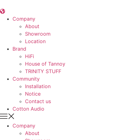
콘
텐
츠
Company
로
About
건
Showroom
너
Location
뛰
Brand
기
HiFi
House of Tannoy
TRINITY STUFF
Community
Installation
Notice
Contact us
Cotton Audio
Company
About