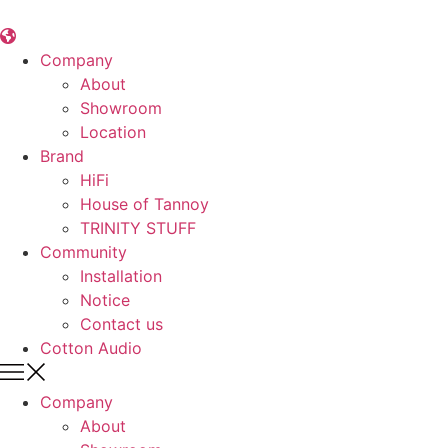
콘
텐
츠
Company
로
About
건
Showroom
너
Location
뛰
Brand
기
HiFi
House of Tannoy
TRINITY STUFF
Community
Installation
Notice
Contact us
Cotton Audio
Company
About