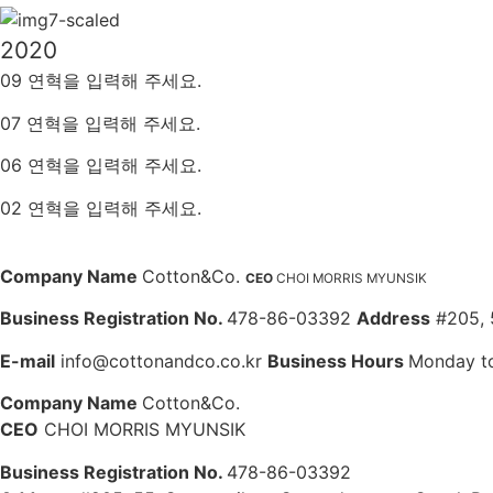
2020
09 연혁을 입력해 주세요.
07 연혁을 입력해 주세요.
06 연혁을 입력해 주세요.
02
연혁을 입력해 주세요
.
Company Name
Cotton&Co.
CEO
CHOI MORRIS MYUNSIK
Business Registration No.
478-86-03392
Address
#205, 
E-mail
info@cottonandco.co.kr
Business Hours
Monday to
Company Name
Cotton&Co.
CEO
CHOI MORRIS MYUNSIK
Business Registration No.
478-86-03392